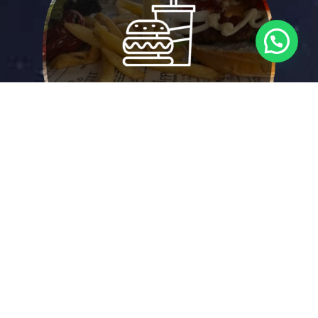
פודטראק שמביא עד אליכם את מנות
פודטראק
הגורמה של שף הבית, עם תפריט
ארוחות שף
עשיר ומפנק. הגשה לשולחן או בסגנון
בופה.
לפרטים