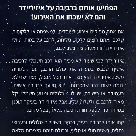
הפתיעו אותם ברכיבה על איזיריידר
והם לא ישכחו את האירוע!
אם אתם מפיקים אירוע לעובדים, למשפחה או ללקוחות
שלכם ואתם רוצים ללכת,
סליחה, לרכב על בטוח, טיולי
איזי ריידר זו האטרקציה בשבילכם.
איזיריידר למי שעוד לא מכיר הוא רכב חשמלי לרכיבה
אישית שכבש בסערה את עולם הרכב
,
עם קטגוריה
משלו.
איזיריידר הוא מצד אחד הכל
מהכל
,
ומצד שני לא
דומה לשום דבר שהכרתם
.
הוא מיועד לרכיבה אישית,
בעמידה או בישיבה
,
יש לו 4 גלגלים ומנוע חשמלי. קל
מאוד לרכב בו ולשלוט עליו, אבל איזיריידר בעיקר תוכנן
במיוחד כדי לספק חווית רכיבה מלאה,
בכל מקום
.
קחו אותו לרכיבה בעיר, בכפר, בשבילים סלולים ובערוצי
נחלים, בשטח חולי או סלעי,
ובכולם תיהנו מיציבות מלאה