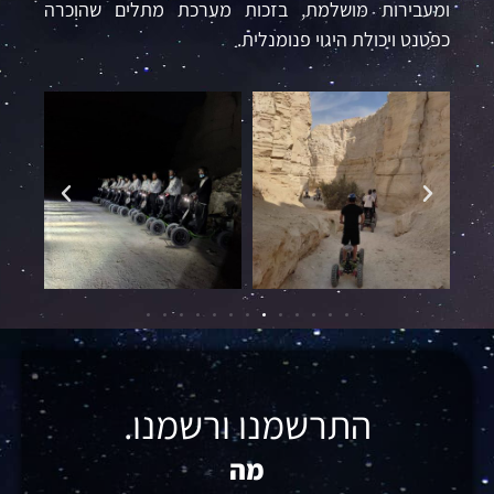
ומעבירות מושלמת
,
בזכות מערכת מתלים שהוכרה
כפטנט ויכולת היגוי פנומנלית.
התרשמנו ורשמנו.
מ
ה
ת
כ
ל
ס
א
ת
ם
מ
צ
י
ע
י
ם
?