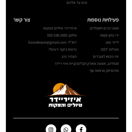
נגיע עד אליכם
פעילויות נוספות
צור קשר
אופני הרים חשמליים
איזיריידר טיולים והפקות
ירי בחץ וקשת
טלפון: 050-538-2500
לייזר טאג
דוא"ל: Ezraiderpro@gmail.com
פעילות ODT
כרטיס ביקור דיגיטלי
ימי גיבוש לעובדים
תצהיר נהג
סנפלינג, אומגה ופארק חבלים
קניית איזי ריידר
פודטראק ארוחות שף