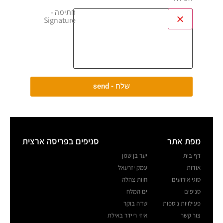
חתימה -
Signature
שלח - send
מפת אתר
סניפים בפריסה ארצית
דף בית
יער בן שמן
אודות
עמק יזרעאל
סוגי אירועים
חוות צהלה
סניפים
ים המלח
פעילויות נוספות
שדה בוקר
צור קשר
איזי ריידר באילת