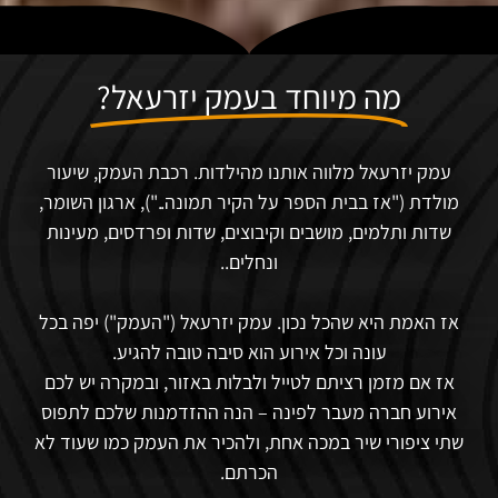
מה מיוחד בעמק יזרעאל?
עמק יזרעאל מלווה אותנו מהילדות
.
רכבת העמק, שיעור
מולדת ("אז בבית הספר על הקיר תמונה.."), ארגון השומר,
שדות ותלמים, מושבים וקיבוצים, שדות ופרדסים, מעינות
ונחלים
..
אז האמת היא שהכל נכון. עמק יזרעאל ("העמק") יפה בכל
עונה וכל אירוע הוא סיבה טובה להגיע.
אז אם מזמן רציתם לטייל ולבלות באזור, ובמקרה יש לכם
אירוע חברה מעבר לפינה
–
הנה ההזדמנות שלכם לתפוס
שתי ציפורי שיר במכה אחת
,
ולהכיר את העמק כמו שעוד לא
הכרתם
.