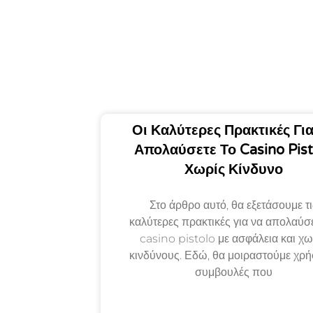
Οι Καλύτερες Πρακτικές Γι
Απολαύσετε Το Casino Pist
Χωρίς Κίνδυνο
Στο άρθρο αυτό, θα εξετάσουμε τι
καλύτερες πρακτικές για να απολαύσε
casino pistolo με ασφάλεια και χω
κινδύνους. Εδώ, θα μοιραστούμε χρή
συμβουλές που