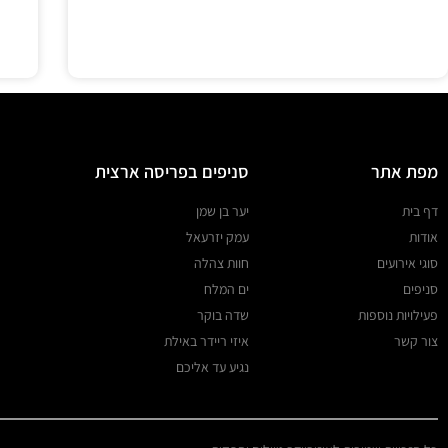
מפת אתר
סניפים בפריסה ארצית
דף בית
יער בן שמן
אודות
עמק יזרעאל
סוגי אירועים
חוות צהלה
סניפים
ים המלח
פעילויות נוספות
שדה בוקר
צור קשר
איזי ריידר באילת
נגיע עד אליכם