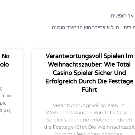
אך חופשית.
ת – טיול איזיריידר הוא הבחירה הנכונה.
α Να
Verantwortungsvoll Spielen Im
olo
Weihnachtszauber: Wie Total
Casino Spieler Sicher Und
Erfolgreich Durch Die Festtage
ς
Führt
τε το
ρίς
Verantwortungsvoll spielen im
σιμες
Weihnachtszauber: Wie Total Casino
Spieler sicher und erfolgreich durch
die Festtage führt Die Weihnachtszeit
lockt mit festlichen Aktionen,