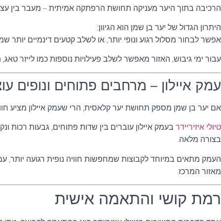
הרכיבה בתוך היער מעניקה תחושת הרפתקה אמיתית – מעבר בין עצים
היתרון הגדול של יער בן שמן הוא הגיוון:
אפשר לבחור מסלול רגוע ונופי יותר, או לשלב קטעים דינמיים יותר 
עבור ימי גיבוש, האזור מאפשר לשלב פעילויות נוספות כמו לייזר טאג, תחנות ODT או ארוחת שטח – וכך להפוך את טיול האיזיריידר לחלק מיום 
עמק איילון – מרחבים פתוחים ונופים עו
אם יער בן שמן מספק תחושת יער קלאסית, הרי שעמק איילון מציע חוו
טיולי איזיריידר
בעמק איילון עוברים בין שדות פתוחים, גבעות רכות 
בצורה מלאה.
העמק מתאים במיוחד לקבוצות שמחפשות חוויה נופית רגועה יותר, עם 
מאזור המרכז.
רמת קושי והתאמה אישית