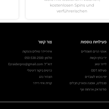
kostenlosen Spins und
verführerischen
פעילויות נוספות
צור קשר
אופני הרים חשמליים
איזיריידר טיולים והפקות
ירי בחץ וקשת
טלפון: 050-538-2500
לייזר טאג
דוא"ל: Ezraiderpro@gmail.com
פעילות ODT
כרטיס ביקור דיגיטלי
ימי גיבוש לעובדים
תצהיר נהג
סנפלינג, אומגה ופארק חבלים
קניית איזי ריידר
פודטראק ארוחות שף