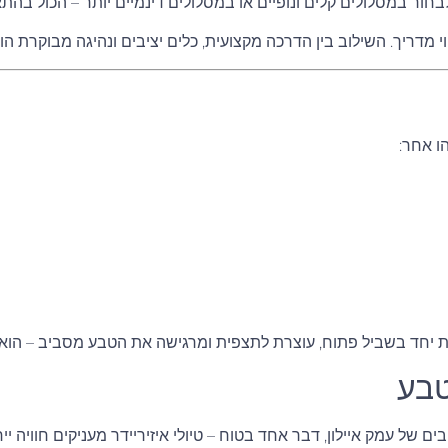
בחור במסלולים קלים ונופיים או במסלולים דינמיים יותר – הכול ב
י מדריך. השילוב בין הדרכה מקצועית, כלים יציבים ונהיגה מבוקרת ה
ו אחר:
עת יחד בשביל פתוח, עוצרת לתצפית ומרגישה את הטבע מסביב – הוא
טבע
בים של עמק איילון, דבר אחד בטוח –
טיולי איזיריידר
מעניקים חוויה יי