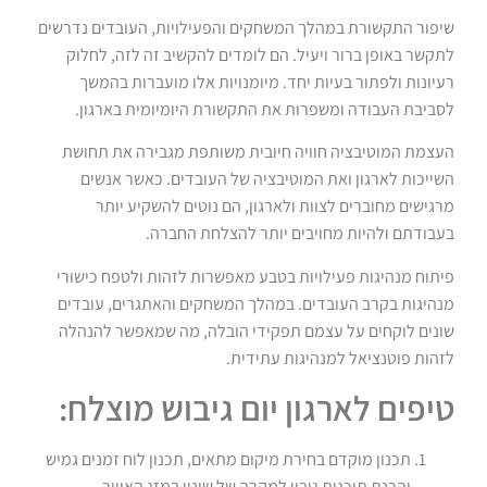
שיפור התקשורת במהלך המשחקים והפעילויות, העובדים נדרשים
לתקשר באופן ברור ויעיל. הם לומדים להקשיב זה לזה, לחלוק
רעיונות ולפתור בעיות יחד. מיומנויות אלו מועברות בהמשך
לסביבת העבודה ומשפרות את התקשורת היומיומית בארגון.
העצמת המוטיבציה חוויה חיובית משותפת מגבירה את תחושת
השייכות לארגון ואת המוטיבציה של העובדים. כאשר אנשים
מרגישים מחוברים לצוות ולארגון, הם נוטים להשקיע יותר
בעבודתם ולהיות מחויבים יותר להצלחת החברה.
פיתוח מנהיגות פעילויות בטבע מאפשרות לזהות ולטפח כישורי
מנהיגות בקרב העובדים. במהלך המשחקים והאתגרים, עובדים
שונים לוקחים על עצמם תפקידי הובלה, מה שמאפשר להנהלה
לזהות פוטנציאל למנהיגות עתידית.
טיפים לארגון יום גיבוש מוצלח:
תכנון מוקדם בחירת מיקום מתאים, תכנון לוח זמנים גמיש
והכנת תוכנית גיבוי למקרה של שינוי במזג האוויר.