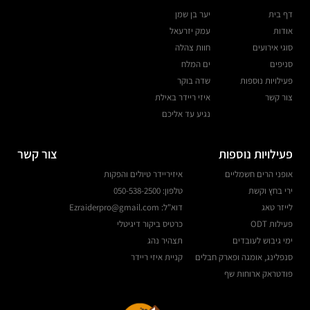
דף בית
יער בן שמן
אודות
עמק יזרעאל
סוגי אירועים
חוות צהלה
סניפים
ים המלח
פעילויות נוספות
שדה בוקר
צור קשר
איזי ריידר באילת
נגיע עד אליכם
פעילויות נוספות
צור קשר
אופני הרים חשמליים
איזיריידר טיולים והפקות
ירי בחץ וקשת
טלפון: 050-538-2500
לייזר טאג
דוא"ל: Ezraiderpro@gmail.com
פעילות ODT
כרטיס ביקור דיגיטלי
ימי גיבוש לעובדים
תצהיר נהג
סנפלינג, אומגה ופארק חבלים
קניית איזי ריידר
פודטראק ארוחות שף