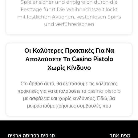
Spieler sicher und erfolgreich durch die
Festtage führt Die Weihnachtszeit lockt
mit festlichen Aktionen, kostenlosen Spins
und verführerischen
Οι Καλύτερες Πρακτικές Για Να
Απολαύσετε Το Casino Pistolo
Χωρίς Κίνδυνο
Στο άρθρο αυτό, θα εξετάσουμε τις καλύτερες
πρακτικές για να απολαύσετε το casino pistolo
με ασφάλεια και χωρίς κινδύνους. Εδώ, θα
μοιραστούμε χρήσιμες συμβουλές που
מפת אתר
סניפים בפריסה ארצית