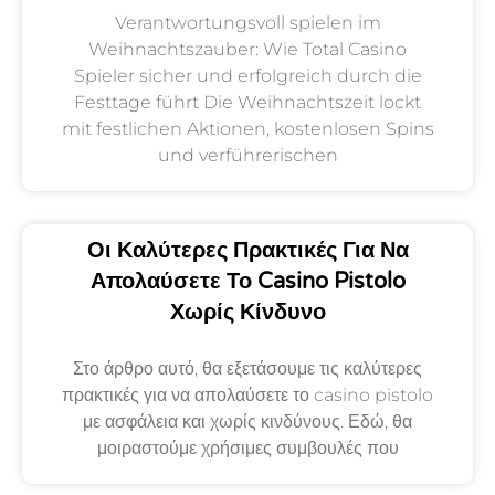
Verantwortungsvoll spielen im
Weihnachtszauber: Wie Total Casino
Spieler sicher und erfolgreich durch die
Festtage führt Die Weihnachtszeit lockt
mit festlichen Aktionen, kostenlosen Spins
und verführerischen
Οι Καλύτερες Πρακτικές Για Να
Απολαύσετε Το Casino Pistolo
Χωρίς Κίνδυνο
Στο άρθρο αυτό, θα εξετάσουμε τις καλύτερες
πρακτικές για να απολαύσετε το casino pistolo
με ασφάλεια και χωρίς κινδύνους. Εδώ, θα
μοιραστούμε χρήσιμες συμβουλές που