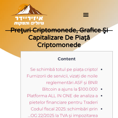
Preţuri Criptomonede, Grafice Şi
Capitalizare De Piaţă
Criptomonede
Content
Se schimbă totul pe piața cripto!
Furnizorii de servicii, vizați de noile
reglementări ASF și BNR
Bitcoin a ajuns la $100.000
Platforma ALL IN ONE de analiza a
pietelor financiare pentru Traderi
Codul fiscal 2025: schimbări prin
OG 22/2025 la TVA și impozitarea…