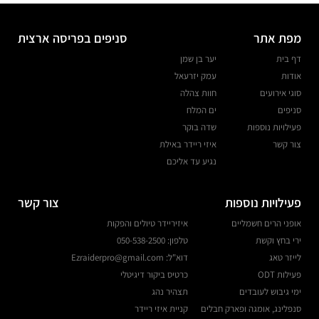
מפת אתר
סניפים בפריסה ארצית
דף בית
יער בן שמן
אודות
עמק יזרעאל
סוגי אירועים
חוות צהלה
סניפים
ים המלח
פעילויות נוספות
שדה בוקר
צור קשר
איזי ריידר באילת
נגיע עד אליכם
פעילויות נוספות
צור קשר
אופני הרים חשמליים
איזיריידר טיולים והפקות
ירי בחץ וקשת
טלפון: 050-538-2500
לייזר טאג
דוא"ל: Ezraiderpro@gmail.com
פעילות ODT
כרטיס ביקור דיגיטלי
ימי גיבוש לעובדים
תצהיר נהג
סנפלינג, אומגה ופארק חבלים
קניית איזי ריידר