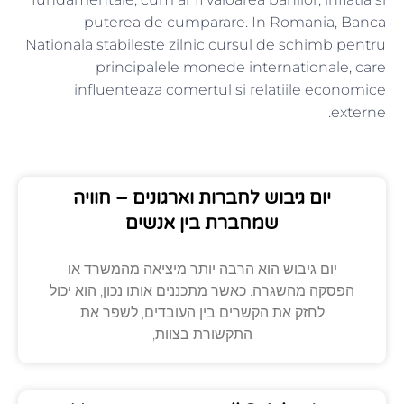
puterea de cumparare. In Romania, Banca
Nationala stabileste zilnic cursul de schimb pentru
principalele monede internationale, care
influenteaza comertul si relatiile economice
externe.
יום גיבוש לחברות וארגונים – חוויה
שמחברת בין אנשים
יום גיבוש הוא הרבה יותר מיציאה מהמשרד או
הפסקה מהשגרה. כאשר מתכננים אותו נכון, הוא יכול
לחזק את הקשרים בין העובדים, לשפר את
התקשורת בצוות,