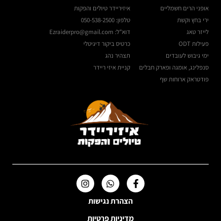
אופני הרים חשמליים
איזיריידר טיולים והפקות
ירי בחץ וקשת
טלפון: 050-538-2500
לייזר טאג
דוא"ל: Ezraiderpro@gmail.com
פעילות ODT
כרטיס ביקור דיגיטלי
ימי גיבוש לעובדים
תצהיר נהג
סנפלינג, אומגה ופארק חבלים
קניית איזי ריידר
פודטראק ארוחות שף
הצהרת נגישות
מדיניות פרטיות