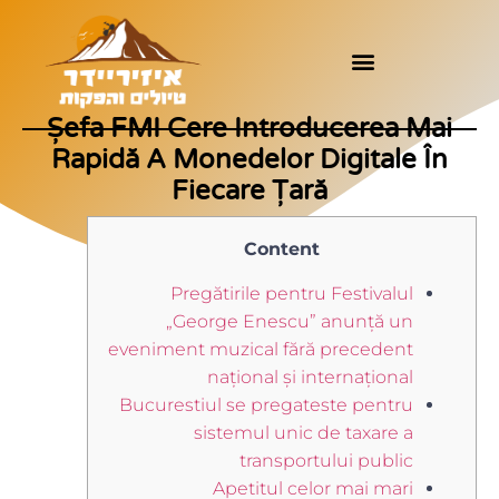
Șefa FMI Cere Introducerea Mai
Rapidă A Monedelor Digitale În
Fiecare Țară
Content
Pregătirile pentru Festivalul
„George Enescu” anunță un
eveniment muzical fără precedent
național și internațional
Bucurestiul se pregateste pentru
sistemul unic de taxare a
transportului public
Apetitul celor mai mari