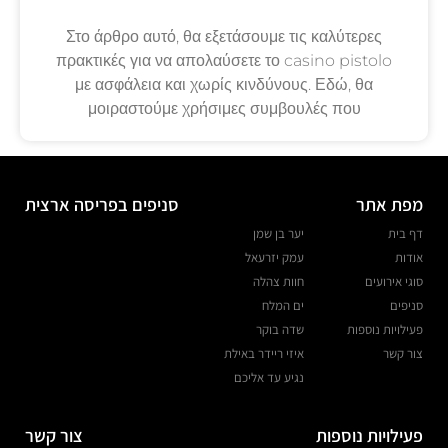
Στο άρθρο αυτό, θα εξετάσουμε τις καλύτερες
πρακτικές για να απολαύσετε το casino pistolo
με ασφάλεια και χωρίς κινδύνους. Εδώ, θα
μοιραστούμε χρήσιμες συμβουλές που
מפת אתר
סניפים בפריסה ארצית
דף בית
יער בן שמן
אודות
עמק יזרעאל
סוגי אירועים
חוות צהלה
סניפים
ים המלח
פעילויות נוספות
שדה בוקר
צור קשר
איזי ריידר באילת
נגיע עד אליכם
פעילויות נוספות
צור קשר