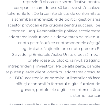
reprezintă obstacole semnificative pentru
companiile care doresc să lanseze și să scaleze
tokenurile lor. De la cerințe stricte de conformitate
la schimbări imprevizibile de politici, gestionarea
acestor provocări este crucială pentru succesul pe
termen lung. Personalitățile politice accelerează
adoptarea instituțională a dezvoltarea de tokenuri
cripto pe măsură ce criptomonedele câștigă
legitimitate. Națiunile pro-cripto precum El
Salvador și Emiratele Arabe Unite creează medii
prietenoase cu blockchain-ul, atrăgând
întreprinderi și investitori. Pe de altă parte, băncile
ar putea pierde clienți odată cu adoptarea crescută
a CBDC, acestea le-ar permite utilizatorilor să facă
plăți și economii în formatul digital furnizat de
guvern, portofelele digitale neintersectând
sistemul bancar.
Această etapă include finalizarea regulamentelor,