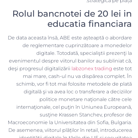
strategică pe piață.
Rolul bancnotei de 20 lei in
educatia financiara
De data aceasta însă, ABE este așteaptă o abordare
de reglementare cuprinzătoare a monedelor
digitale. Totodată, specialiştii prezenţi la
evenimentul despre viitorul banilor au subliniat că,
deşi progresul digitalizării
labzonex trading
este tot
mai mare, cash-ul nu va dispărea complet. În
schimb, vor fi tot mai folosite metodele de plată
digitală şi va avea loc o transferare a deciziilor
politice monetare naţionale către cele
internaţionale, cel puţin în Uniunea Europeană,
susţine Krassen Stanchev, profesor de
Macroeconomie la Universitatea din Sofia, Bulgaria.
De asemenea, viitorul plăților în retail, introducerea
identității digitale în țările din UE și securitatea