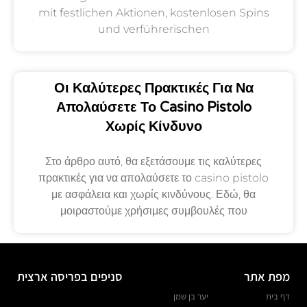
mit festlichen Aktionen, kostenlosen Spins
und verführerischen
Οι Καλύτερες Πρακτικές Για Να
Απολαύσετε Το Casino Pistolo
Χωρίς Κίνδυνο
Στο άρθρο αυτό, θα εξετάσουμε τις καλύτερες
πρακτικές για να απολαύσετε το casino pistolo
με ασφάλεια και χωρίς κινδύνους. Εδώ, θα
μοιραστούμε χρήσιμες συμβουλές που
מפת אתר
סניפים בפריסה ארצית
דף בית
יער בן שמן