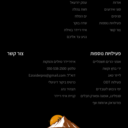
אודות
עמק יזרעאל
סוגי אירועים
חוות צהלה
סניפים
ים המלח
פעילויות נוספות
שדה בוקר
צור קשר
איזי ריידר באילת
נגיע עד אליכם
פעילויות נוספות
צור קשר
אופני הרים חשמליים
איזיריידר טיולים והפקות
ירי בחץ וקשת
טלפון: 050-538-2500
לייזר טאג
דוא"ל: Ezraiderpro@gmail.com
פעילות ODT
כרטיס ביקור דיגיטלי
ימי גיבוש לעובדים
תצהיר נהג
סנפלינג, אומגה ופארק חבלים
קניית איזי ריידר
פודטראק ארוחות שף